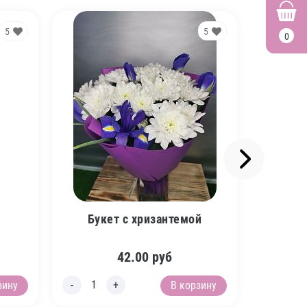
5
5
0
Букет с хризантемой
Б
42.00
руб
зину
В корзину