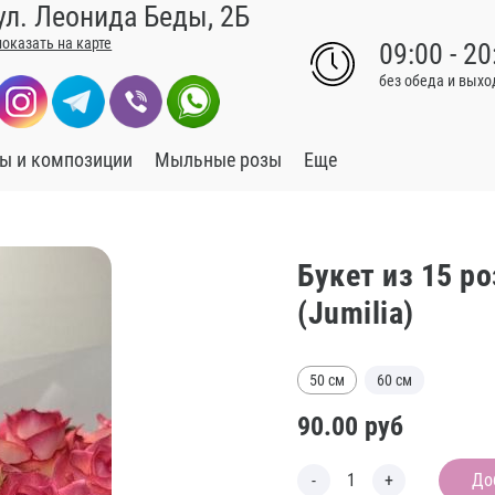
ул. Леонида Беды, 2Б
показать на карте
09:00 - 20
без обеда и вых
ы и композиции
Мыльные розы
Еще
Букет из 15 р
(Jumilia)
50 см
60 см
90.00
руб
До