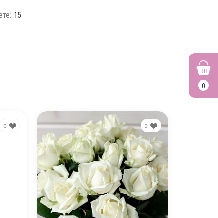
ете:
15
0
0
0