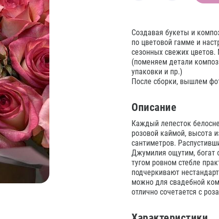
Создавая букеты и компо
по цветовой гамме и нас
сезонных свежих цветов.
(поменяем детали композ
упаковки и пр.)
После сборки, вышлем фот
Описание
Каждый лепесток белосне
розовой каймой, высота и
сантиметров. Распустивш
Джумилия ощутим, богат 
тугом ровном стебле прак
подчеркивают нестандарт
можно для свадебной ком
отлично сочетается с роза
Характеристики