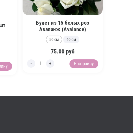
Букет из 15 белых роз
 шт
Аваланж (Avalance)
50 см
60 см
75.00
руб
В корзину
зину