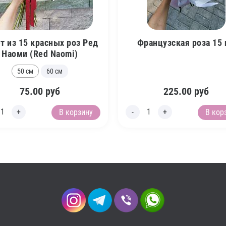
т из 15 красных роз Ред
Французская роза 15
Наоми (Red Naomi)
50 см
60 см
75.00
руб
225.00
руб
В корзину
В кор