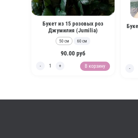
Букет из 15 розовых роз
Буке
Джумилия (Jumilia)
50 см
60 см
90.00
руб
В корзину