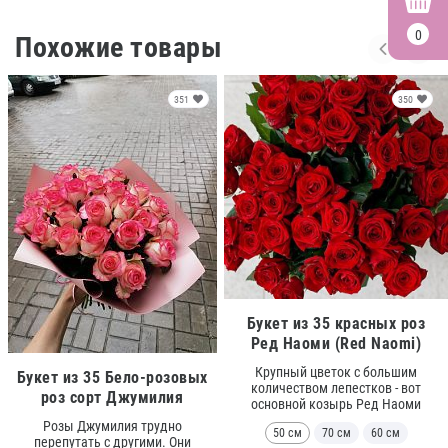
0
Похожие товары
351
350
Букет из 35 красных роз
Ред Наоми (Red Naomi)
Крупный цветок с большим
Букет из 35 Бело-розовых
количеством лепестков - вот
роз сорт Джумилия
основной козырь Ред Наоми
Розы Джумилия трудно
50 см
70 см
60 см
перепутать с другими. Они